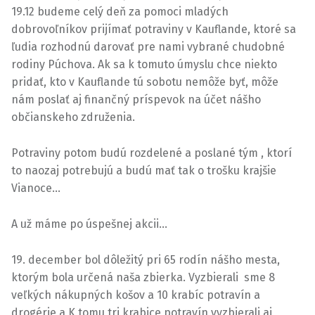
19.12 budeme celý deň za pomoci mladých
dobrovoľníkov prijímať potraviny v Kauflande, ktoré sa
ľudia rozhodnú darovať pre nami vybrané chudobné
rodiny Púchova. Ak sa k tomuto úmyslu chce niekto
pridať, kto v Kauflande tú sobotu nemôže byť, môže
nám poslať aj finančný príspevok na účet nášho
občianskeho združenia.
Potraviny potom budú rozdelené a poslané tým , ktorí
to naozaj potrebujú a budú mať tak o trošku krajšie
Vianoce…
A už máme po úspešnej akcii…
19. december bol dôležitý pri 65 rodín nášho mesta,
ktorým bola určená naša zbierka. Vyzbierali sme 8
veľkých nákupných košov a 10 krabíc potravín a
drogérie a K tomu tri krabice potravín vyzbierali aj