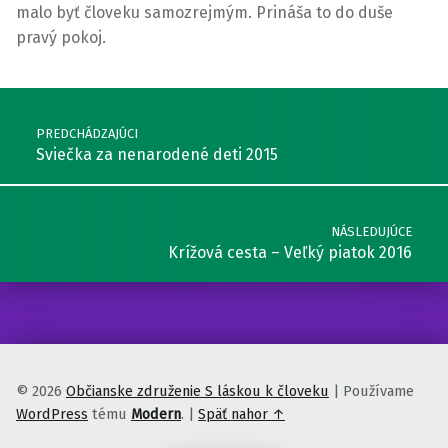
malo byť človeku samozrejmým. Prináša to do duše
pravý pokoj.
Preskočiť späť na hlavnú navigáciu
Navigácia v článkoch
PREDCHÁDZAJÚCI
Sviečka za nenarodené deti 2015
NÁSLEDUJÚCE
Krížová cesta – Veľký piatok 2016
© 2026
Občianske združenie S láskou k človeku
|
Používame
WordPress
tému
Modern
.
|
Späť nahor ↑