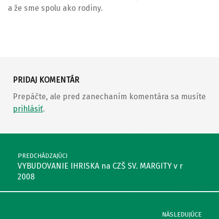
a že sme spolu ako rodiny.
Preskočiť späť na hlavnú navigáciu
PRIDAJ KOMENTÁR
Prepáčte, ale pred zanechaním komentára sa musíte
prihlásiť
.
Navigácia v článkoch
PREDCHÁDZAJÚCI
VYBUDOVANIE IHRISKA na CZŠ SV. MARGITY v r
2008
NÁSLEDUJÚCE