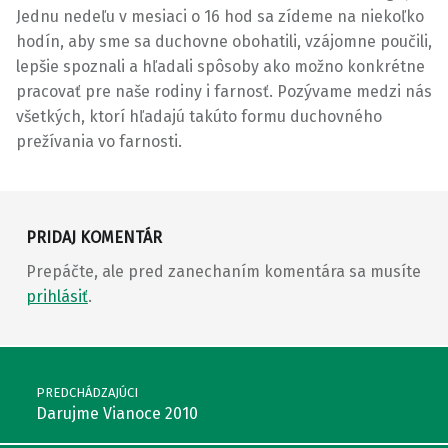
Jednu nedeľu v mesiaci o 16 hod sa zídeme na niekoľko
hodín, aby sme sa duchovne obohatili, vzájomne poučili,
lepšie spoznali a hľadali spôsoby ako možno konkrétne
pracovať pre naše rodiny i farnosť. Pozývame medzi nás
všetkých, ktorí hľadajú takúto formu duchovného
prežívania vo farnosti.
Preskočiť späť na hlavnú navigáciu
PRIDAJ KOMENTÁR
Prepáčte, ale pred zanechaním komentára sa musíte
prihlásiť
.
Navigácia v článkoch
PREDCHÁDZAJÚCI
Darujme Vianoce 2010