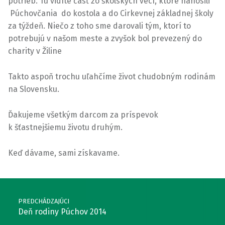
potrieb. Tu vidíte časť zo školských vecí, ktoré nanosili
Púchovčania do kostola a do Cirkevnej základnej školy
za týždeň. Niečo z toho sme darovali tým, ktorí to
potrebujú v našom meste a zvyšok bol prevezený do
charity v Žiline
Takto aspoň trochu uľahčíme život chudobným rodinám
na Slovensku.
Ďakujeme všetkým darcom za príspevok
k šťastnejšiemu životu druhým.
Keď dávame, sami získavame.
Preskočiť späť na hlavnú navigáciu
Navigácia v článkoch
PREDCHÁDZAJÚCI
Deň rodiny Púchov 2014