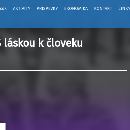
ôcok
AKTIVITY
PRISPEVKY
EKONOMIKA
KONTAKT
LINK
 láskou k človeku