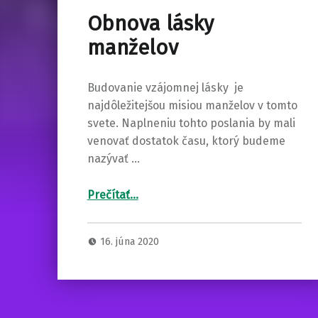
Obnova lásky
manželov
Budovanie vzájomnej lásky je
najdôležitejšou misiou manželov v tomto
svete. Naplneniu tohto poslania by mali
venovať dostatok času, ktorý budeme
nazývať …
“Obnova lásky manželov”
Prečítať
…
16. júna 2020