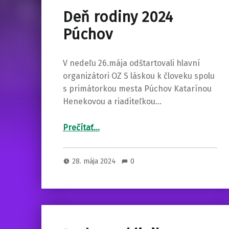
Deň rodiny 2024
Púchov
V nedeľu 26.mája odštartovali hlavní
organizátori OZ S láskou k človeku spolu
s primátorkou mesta Púchov Katarínou
Henekovou a riaditeľkou…
“Deň rodiny 2024 Púchov”
Prečítať
…
28. mája 2024
0