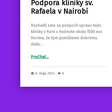
Podpora kliniky sv.
Rafaela v Nairobi
Rozhodli sme sa podporiť opravu tejto
kliniky v Keni v hodnote okolo 1500 eur.
Veríme, že tým pomôžeme dobrému
dielu…
“Podpora kliniky sv. Rafaela v Nairobi”
Prečítať
…
6. mája 2024
0