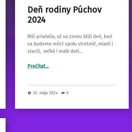
Deň rodiny Púchov
2024
Milí priatelia, už sa znovu blíži deň, keď
sa budeme môcť spolu stretnúť, mladí i
starší, veľké i malé deti…
“Deň rodiny Púchov 2024”
Prečítať
…
20. mája 2024
0