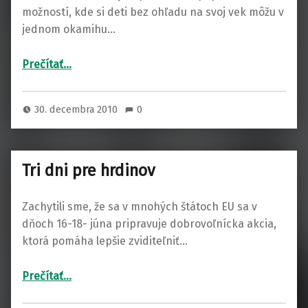
možností, kde si deti bez ohľadu na svoj vek môžu v
jednom okamihu…
“Detský letný tábor Terchová”
Prečítať
…
30. decembra 2010
0
Tri dni pre hrdinov
Zachytili sme, že sa v mnohých štátoch EU sa v
dňoch 16-18- júna pripravuje dobrovoľnícka akcia,
ktorá pomáha lepšie zviditeľniť…
“Tri dni pre hrdinov”
Prečítať
…