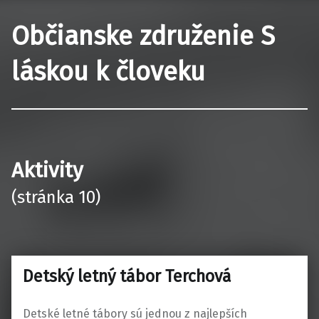
Občianske združenie S
láskou k človeku
Aktivity
(stránka 10)
Detský letný tábor Terchová
Detské letné tábory sú jednou z najlepších