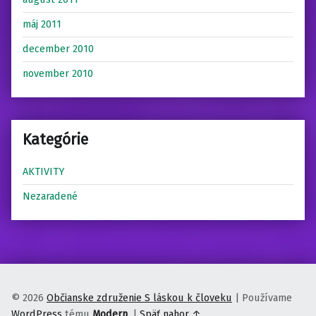
máj 2011
december 2010
november 2010
Kategórie
AKTIVITY
Nezaradené
© 2026
Občianske združenie S láskou k človeku
|
Používame
WordPress
tému
Modern
.
|
Späť nahor ↑