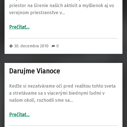
priestor na šírenie našich aktivít a myšlienok aj vo
verejnom priestranstve v…
Prečítať…
30. decembra 2010
0
Darujme Vianoce
Keďže si nezatvárame oči pred realitou tohto sveta
a stretávame sa s viacerými biednymi ľuďmi v
našom okolí, rozhodli sme sa…
“Darujme Vianoce”
Prečítať
…