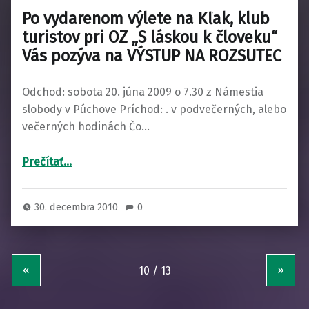
Po vydarenom výlete na Kľak, klub
turistov pri OZ „S láskou k človeku“
Vás pozýva na VÝSTUP NA ROZSUTEC
Odchod: sobota 20. júna 2009 o 7.30 z Námestia
slobody v Púchove Príchod: . v podvečerných, alebo
večerných hodinách Čo…
Prečítať
…
“Po vydarenom výlete na Kľak, klub turistov pri OZ „S láskou k človeku“ Vás pozýva na VÝSTUP NA ROZSUTEC”
30. decembra 2010
0
«
»