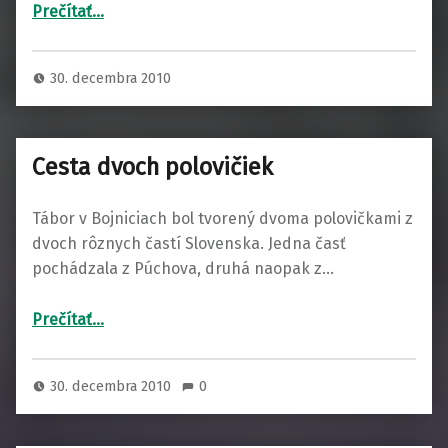
“Ako sme z detí spravili prieskumníkov radosti”
Prečítať
…
30. decembra 2010
Cesta dvoch polovičiek
Tábor v Bojniciach bol tvorený dvoma polovičkami z
dvoch rôznych častí Slovenska. Jedna časť
pochádzala z Púchova, druhá naopak z…
“Cesta dvoch polovičiek”
Prečítať
…
30. decembra 2010
0