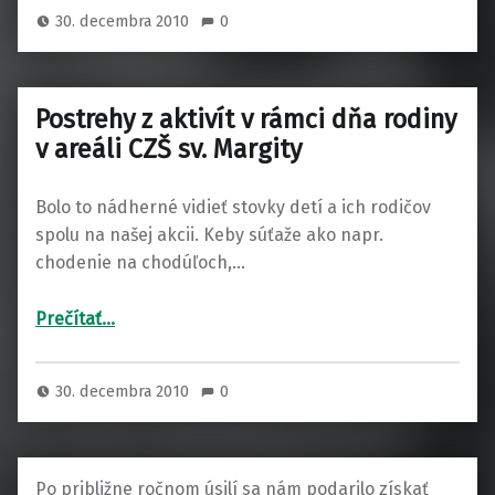
30. decembra 2010
0
Postrehy z aktivít v rámci dňa rodiny
v areáli CZŠ sv. Margity
Bolo to nádherné vidieť stovky detí a ich rodičov
spolu na našej akcii. Keby súťaže ako napr.
chodenie na chodúľoch,…
“Postrehy z aktivít v rámci dňa rodiny v areáli CZŠ sv. Margity”
Prečítať
…
30. decembra 2010
0
Po približne ročnom úsilí sa nám podarilo získať