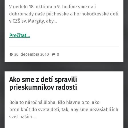
V nedeľu 18. októbra o 9. hodine sme dali
dohromady naše púchovské a hornokočkovské deti
v CZŠ sv. Margity, aby…
“Október 2009”
Prečítať
…
30. decembra 2010
0
Ako sme z detí spravili
prieskumníkov radosti
Bola to náročná úloha. Išlo hlavne o to, ako
preniknúť do sveta detí, tak, aby sme nezasiahli ich
svet naším…